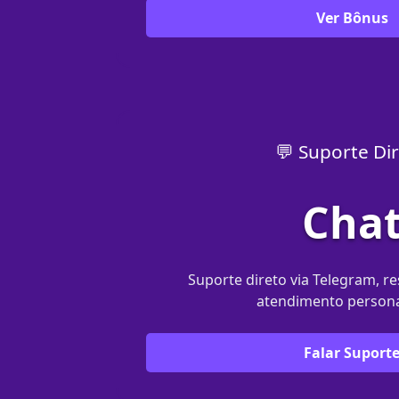
Ver Bônus
💬 Suporte Di
Cha
Suporte direto via Telegram, r
atendimento persona
Falar Suport