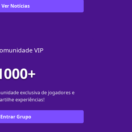
Ver Notícias
Comunidade VIP
1000+
unidade exclusiva de jogadores e
rtilhe experiências!
Entrar Grupo