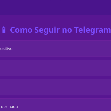
📱 Como Seguir no Telegram
ositivo
erder nada