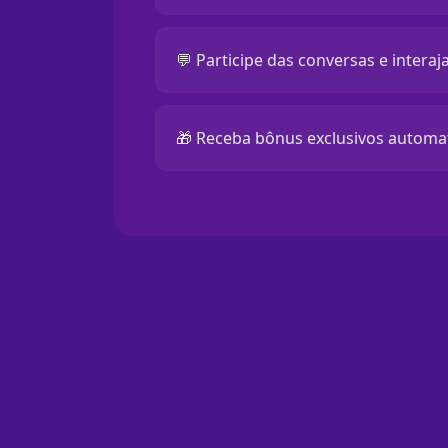
💬 Participe das conversas e interaj
🎁 Receba bônus exclusivos autom