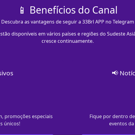
📱 Benefícios do Canal
Descubra as vantagens de seguir a 33Brl APP no Telegram
 estão disponíveis em vários países e regiões do Sudeste 
cresce continuamente.
sivos
📢 Notí
m, promoções especiais
Fique por dentro d
s únicos!
eventos da