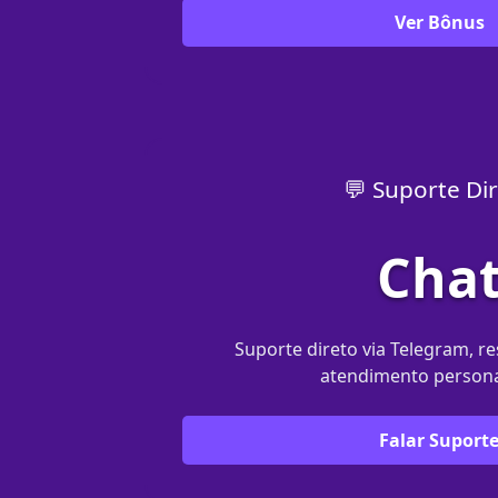
Ver Bônus
💬 Suporte Di
Cha
Suporte direto via Telegram, r
atendimento persona
Falar Suport