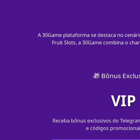
A 30Game plataforma se destaca no cenário
Fruit Slots, a 30Game combina o cha
🎁 Bônus Exclu
VIP
Receba bônus exclusivos do Telegra
e códigos promocionai