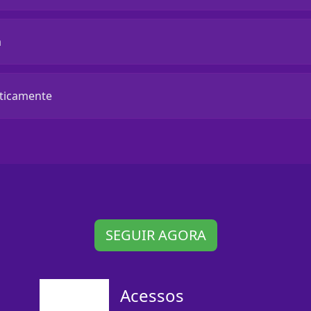
a
aticamente
SEGUIR AGORA
Acessos