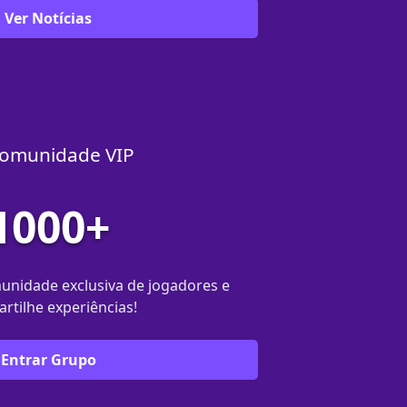
Ver Notícias
Comunidade VIP
1000+
unidade exclusiva de jogadores e
rtilhe experiências!
Entrar Grupo