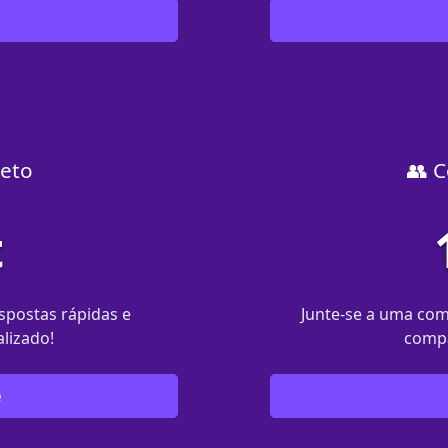
reto
👥 
t
espostas rápidas e
Junte-se a uma com
lizado!
compa
e