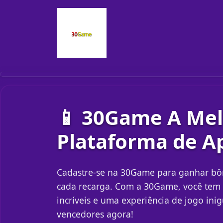
📱 30Game A Me
Plataforma de A
Cadastre-se na 30Game para ganhar bô
cada recarga. Com a 30Game, você tem
incríveis e uma experiência de jogo inig
vencedores agora!