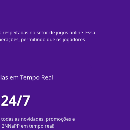
respeitadas no setor de jogos online. Essa
operações, permitindo que os jogadores
cias em Tempo Real
24/7
e todas as novidades, promoções e
a 2NNaPP em tempo real!