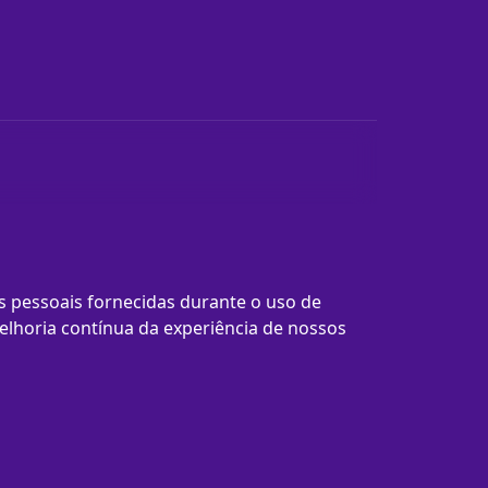
 pessoais fornecidas durante o uso de
elhoria contínua da experiência de nossos