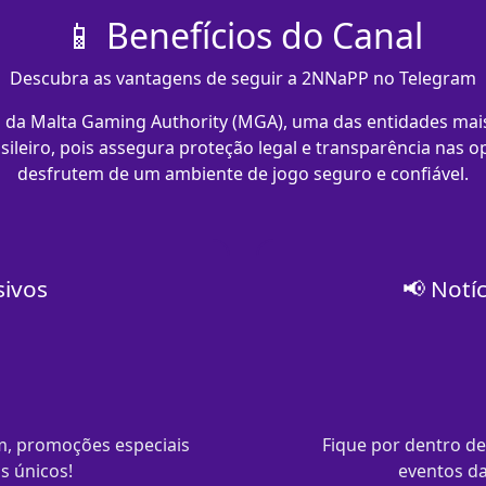
📱 Benefícios do Canal
Descubra as vantagens de seguir a 2NNaPP no Telegram
da Malta Gaming Authority (MGA), uma das entidades mais 
asileiro, pois assegura proteção legal e transparência nas 
desfrutem de um ambiente de jogo seguro e confiável.
sivos
📢 Notí
m, promoções especiais
Fique por dentro d
s únicos!
eventos d