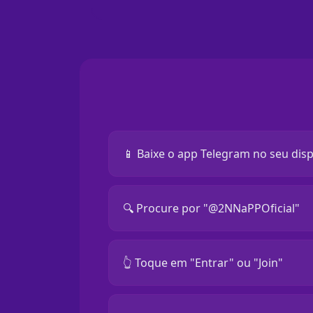
📱 Baixe o app Telegram no seu disp
🔍 Procure por "@2NNaPPOficial"
👆 Toque em "Entrar" ou "Join"