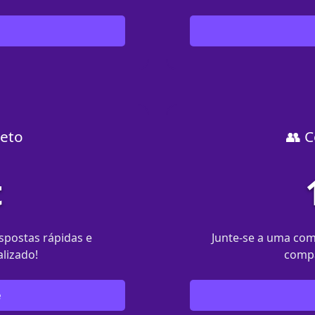
reto
👥 
t
espostas rápidas e
Junte-se a uma com
lizado!
compa
e