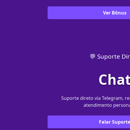
Ver Bônus
💬 Suporte Di
Cha
Suporte direto via Telegram, r
atendimento persona
Falar Suport