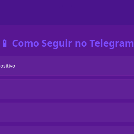
📱 Como Seguir no Telegram
ositivo