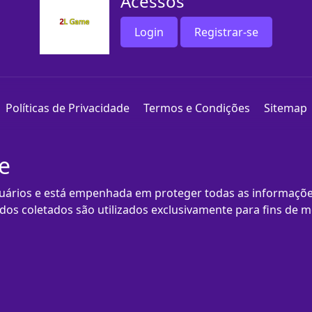
Acessos
Login
Registrar-se
Políticas de Privacidade
Termos e Condições
Sitemap
de
suários e está empenhada em proteger todas as informaçõe
os coletados são utilizados exclusivamente para fins de m