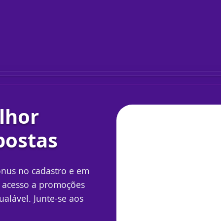
lhor
postas
ônus no cadastro e em
m acesso a promoções
ualável. Junte-se aos