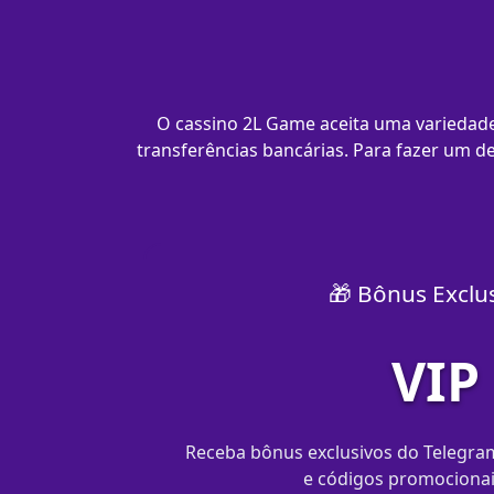
O cassino 2L Game aceita uma variedade 
transferências bancárias. Para fazer um d
🎁 Bônus Exclu
VIP
Receba bônus exclusivos do Telegra
e códigos promocionai