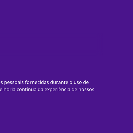
s pessoais fornecidas durante o uso de
elhoria contínua da experiência de nossos