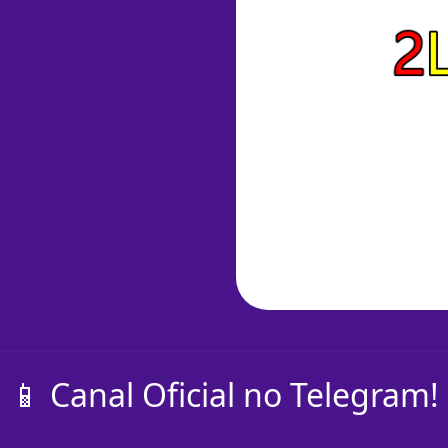
📱 Canal Oficial no Telegram!