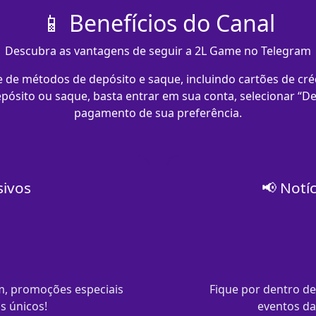
📱 Benefícios do Canal
Descubra as vantagens de seguir a 2L Game no Telegram
de métodos de depósito e saque, incluindo cartões de crédi
epósito ou saque, basta entrar em sua conta, selecionar “D
pagamento de sua preferência.
sivos
📢 Notí
m, promoções especiais
Fique por dentro d
s únicos!
eventos da