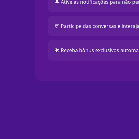
🔔 Ative as notificações para não p
💬 Participe das conversas e interaj
🎁 Receba bônus exclusivos autom