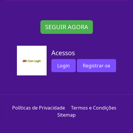
SEGUIR AGORA
Acessos
Login
Registrar-se
Políticas de Privacidade
Termos e Condições
Sitemap