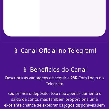
📱 Canal Oficial no Telegram!
📱 Benefícios do Canal
Descubra as vantagens de seguir a 28R Com Login no
Telegram
seu primeiro depósito. Isso não apenas aumenta o
saldo da conta, mas também proporciona uma
excelente chance de explorar os jogos disponíveis sem