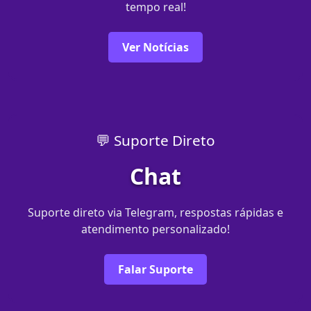
tempo real!
Ver Notícias
💬 Suporte Direto
Chat
Suporte direto via Telegram, respostas rápidas e
atendimento personalizado!
Falar Suporte