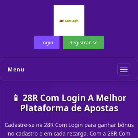
Login
Registrar-se
Menu
📱 28R Com Login A Melhor
Plataforma de Apostas
Cadastre-se na 28R Com Login para ganhar bônus
no cadastro e em cada recarga. Com a 28R Com