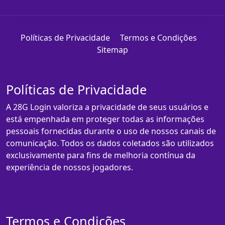
Políticas de Privacidade
Termos e Condições
Sitemap
Políticas de Privacidade
A 28G Login valoriza a privacidade de seus usuários e
está empenhada em proteger todas as informações
pessoais fornecidas durante o uso de nossos canais de
comunicação. Todos os dados coletados são utilizados
exclusivamente para fins de melhoria contínua da
experiência de nossos jogadores.
Termos e Condições