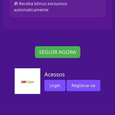
🎁 Receba bônus exclusivos
automaticamente
SEGUIR AGORA
Acessos
Login
Registrar-se