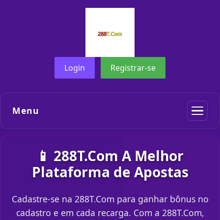
Login
Registrar-se
Menu
📱 288T.Com A Melhor
Plataforma de Apostas
Cadastre-se na 288T.Com para ganhar bônus no
cadastro e em cada recarga. Com a 288T.Com,