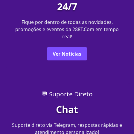
24/7
Fique por dentro de todas as novidades,
promoções e eventos da 288T.Com em tempo
real!
Ver Notícias
💬 Suporte Direto
Chat
Suporte direto via Telegram, respostas rápidas e
atendimento personalizado!