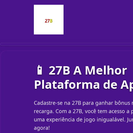
📱 27B A Melhor
Plataforma de A
Cadastre-se na 27B para ganhar bônus 
recarga. Com a 27B, você tem acesso a 
uma experiência de jogo inigualável. J
agora!