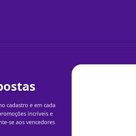
postas
no cadastro e em cada
promoções incríveis e
unte-se aos vencedores