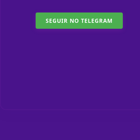
SEGUIR NO TELEGRAM