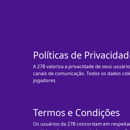
Políticas de Privacida
A 27B valoriza a privacidade de seus usuár
canais de comunicação. Todos os dados cole
jogadores.
Termos e Condições
Os usuários da 27B concordam em respeitar 