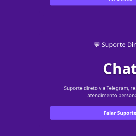
💬 Suporte Di
Cha
Suporte direto via Telegram, r
atendimento persona
Falar Suport