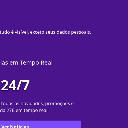
tudo é visível, exceto seus dados pessoais.
cias em Tempo Real
24/7
e todas as novidades, promoções e
 da 27B em tempo real!
Ver Notícias