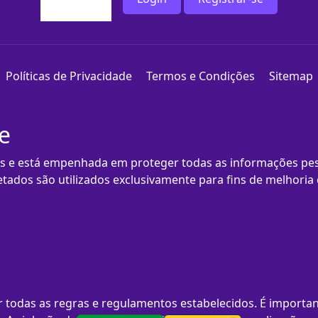
Políticas de Privacidade
Termos e Condições
Sitemap
de
ios e está empenhada em proteger todas as informações pe
tados são utilizados exclusivamente para fins de melhoria
todas as regras e regulamentos estabelecidos. É importan