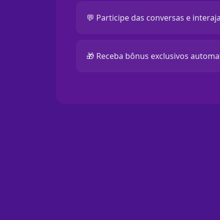
💬 Participe das conversas e interaj
🎁 Receba bônus exclusivos autom