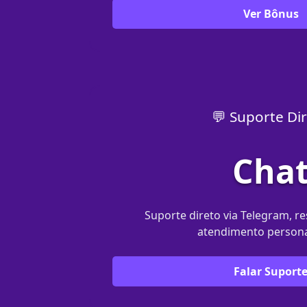
Ver Bônus
💬 Suporte Di
Cha
Suporte direto via Telegram, r
atendimento persona
Falar Suport