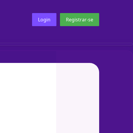
Login
Registrar-se