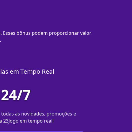
o. Esses bônus podem proporcionar valor
.
cias em Tempo Real
24/7
e todas as novidades, promoções e
a 23Jogo em tempo real!