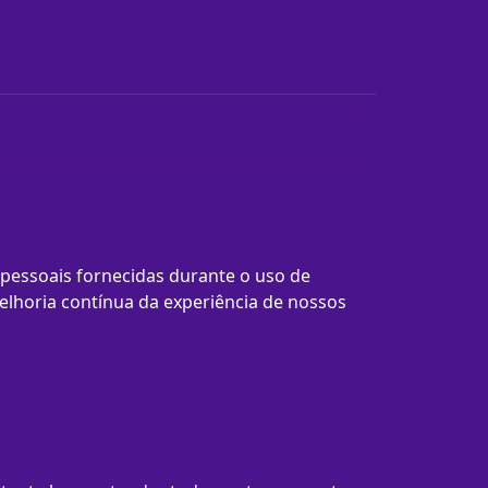
 pessoais fornecidas durante o uso de
elhoria contínua da experiência de nossos