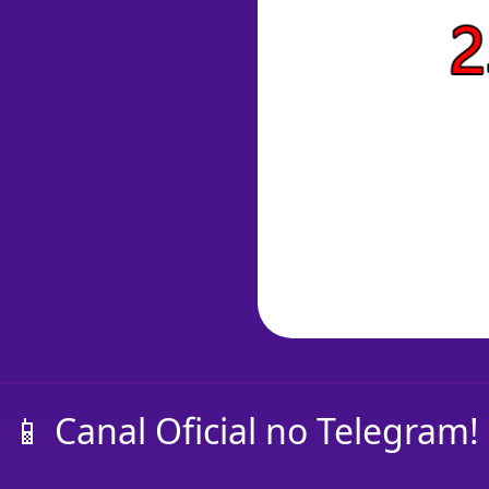
📱 Canal Oficial no Telegram!