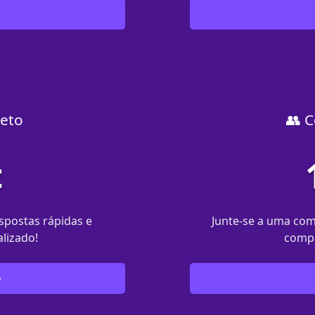
reto
👥 
t
espostas rápidas e
Junte-se a uma com
lizado!
compa
e