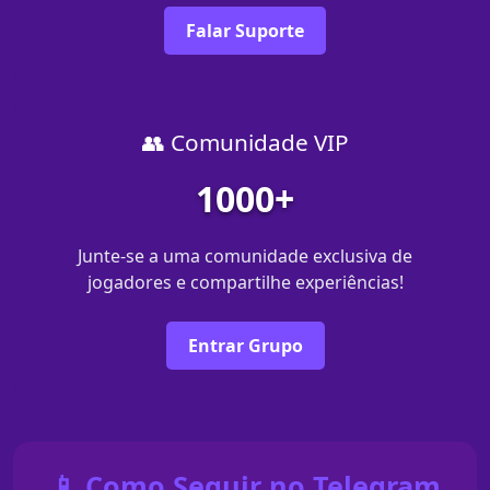
Falar Suporte
👥 Comunidade VIP
1000+
Junte-se a uma comunidade exclusiva de
jogadores e compartilhe experiências!
Entrar Grupo
📱 Como Seguir no Telegram