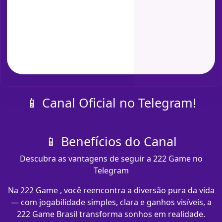
📱 Canal Oficial no Telegram!
📱 Benefícios do Canal
Descubra as vantagens de seguir a 222 Game no
Telegram
Na 222 Game , você reencontra a diversão pura da vida
— com jogabilidade simples, clara e ganhos visíveis, a
222 Game Brasil transforma sonhos em realidade.