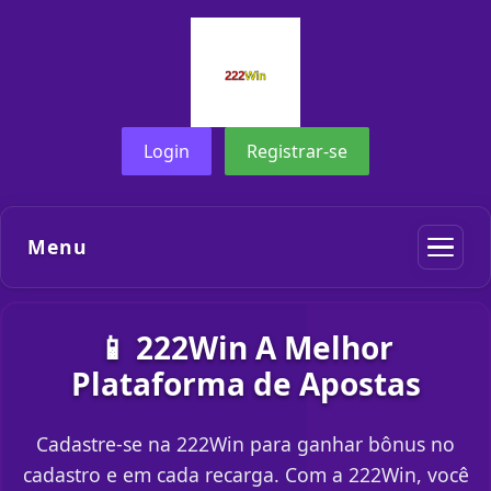
Login
Registrar-se
Menu
📱 222Win A Melhor
Plataforma de Apostas
Cadastre-se na 222Win para ganhar bônus no
cadastro e em cada recarga. Com a 222Win, você