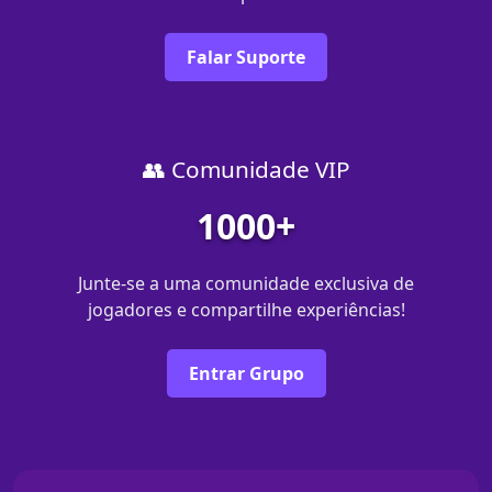
Falar Suporte
👥 Comunidade VIP
1000+
Junte-se a uma comunidade exclusiva de
jogadores e compartilhe experiências!
Entrar Grupo