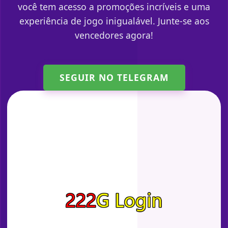
você tem acesso a promoções incríveis e uma
experiência de jogo inigualável. Junte-se aos
vencedores agora!
SEGUIR NO TELEGRAM