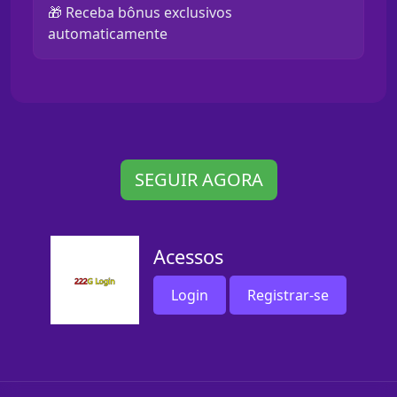
🎁 Receba bônus exclusivos
automaticamente
SEGUIR AGORA
Acessos
Login
Registrar-se