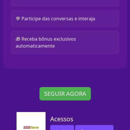
💬 Participe das conversas e interaja
🎁 Receba bônus exclusivos
automaticamente
SEGUIR AGORA
Acessos