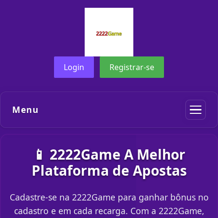
Login
Registrar-se
Menu
📱 2222Game A Melhor
Plataforma de Apostas
Cadastre-se na 2222Game para ganhar bônus no
cadastro e em cada recarga. Com a 2222Game,