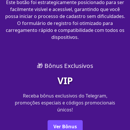
Este botão foi estrategicamente posicionado para ser
facilmente visível e acessível, garantindo que você
possa iniciar o processo de cadastro sem dificuldades.
O formulário de registro foi otimizado para
carregamento rápido e compatibilidade com todos os
dispositivos.
🎁 Bônus Exclusivos
VIP
Receba bônus exclusivos do Telegram,
promoções especiais e códigos promocionais
únicos!
Ver Bônus