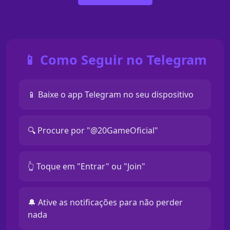
📱 Como Seguir no Telegram
📱 Baixe o app Telegram no seu dispositivo
🔍 Procure por "@20GameOficial"
👆 Toque em "Entrar" ou "Join"
🔔 Ative as notificações para não perder
nada