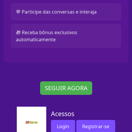
💬 Participe das conversas e interaja
🎁 Receba bônus exclusivos
automaticamente
SEGUIR AGORA
Acessos
Login
Registrar-se