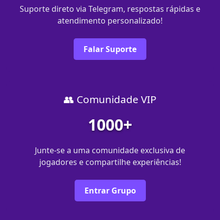
Suporte direto via Telegram, respostas rápidas e
atendimento personalizado!
Falar Suporte
👥 Comunidade VIP
1000+
Junte-se a uma comunidade exclusiva de
jogadores e compartilhe experiências!
Entrar Grupo