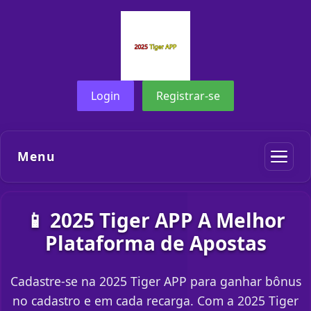
Login
Registrar-se
Menu
📱 2025 Tiger APP A Melhor
Plataforma de Apostas
Cadastre-se na 2025 Tiger APP para ganhar bônus
no cadastro e em cada recarga. Com a 2025 Tiger