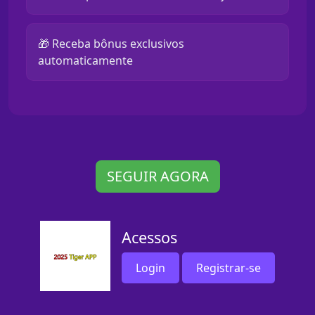
🎁 Receba bônus exclusivos
automaticamente
SEGUIR AGORA
Acessos
Login
Registrar-se