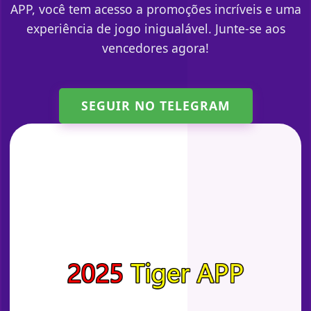
APP, você tem acesso a promoções incríveis e uma
experiência de jogo inigualável. Junte-se aos
vencedores agora!
SEGUIR NO TELEGRAM