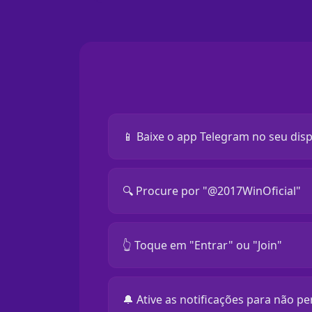
📱 Baixe o app Telegram no seu disp
🔍 Procure por "@2017WinOficial"
👆 Toque em "Entrar" ou "Join"
🔔 Ative as notificações para não p