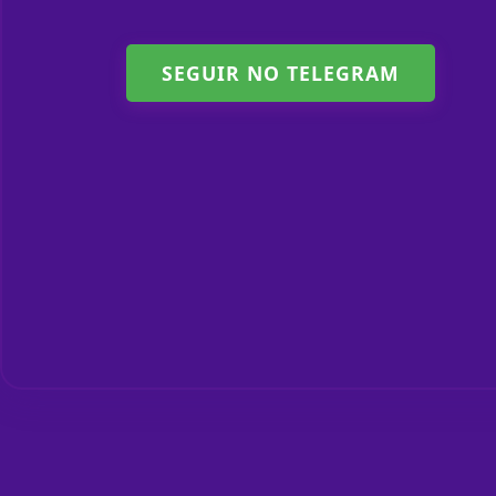
SEGUIR NO TELEGRAM