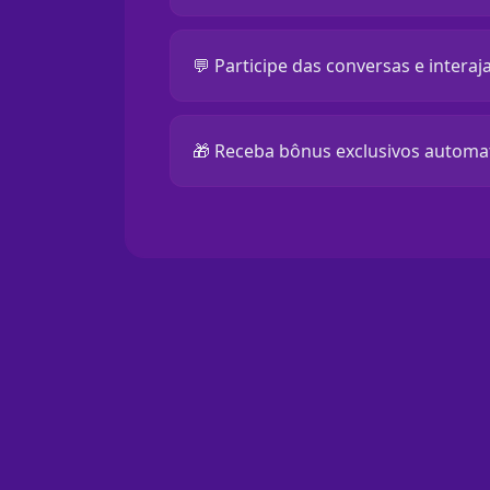
💬 Participe das conversas e interaj
🎁 Receba bônus exclusivos autom