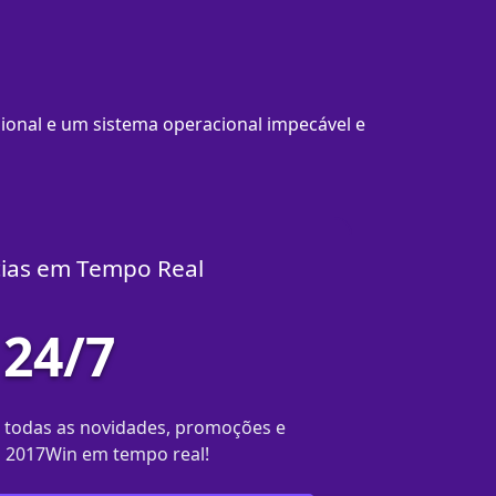
sional e um sistema operacional impecável e
cias em Tempo Real
24/7
e todas as novidades, promoções e
 2017Win em tempo real!