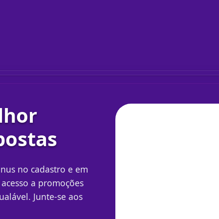
lhor
postas
nus no cadastro e em
 acesso a promoções
ualável. Junte-se aos