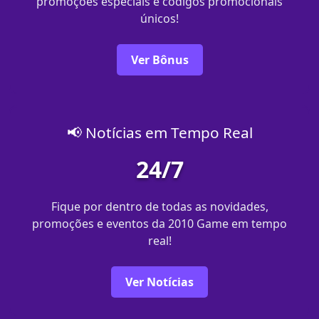
promoções especiais e códigos promocionais
únicos!
Ver Bônus
📢 Notícias em Tempo Real
24/7
Fique por dentro de todas as novidades,
promoções e eventos da 2010 Game em tempo
real!
Ver Notícias