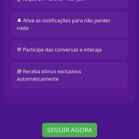
🔔 Ative as notificações para não perder
nada
💬 Participe das conversas e interaja
🎁 Receba bônus exclusivos
automaticamente
SEGUIR AGORA