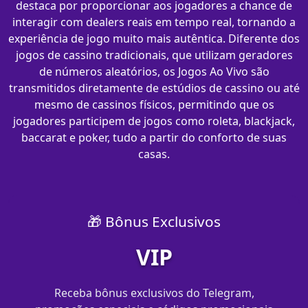
destaca por proporcionar aos jogadores a chance de
interagir com dealers reais em tempo real, tornando a
experiência de jogo muito mais autêntica. Diferente dos
jogos de cassino tradicionais, que utilizam geradores
de números aleatórios, os Jogos Ao Vivo são
transmitidos diretamente de estúdios de cassino ou até
mesmo de cassinos físicos, permitindo que os
jogadores participem de jogos como roleta, blackjack,
baccarat e poker, tudo a partir do conforto de suas
casas.
🎁 Bônus Exclusivos
VIP
Receba bônus exclusivos do Telegram,