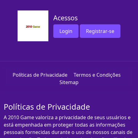
Acessos
Login
Registrar-se
Políticas de Privacidade
Termos e Condições
Sitemap
Políticas de Privacidade
A 2010 Game valoriza a privacidade de seus usuários e
está empenhada em proteger todas as informações
pessoais fornecidas durante o uso de nossos canais de