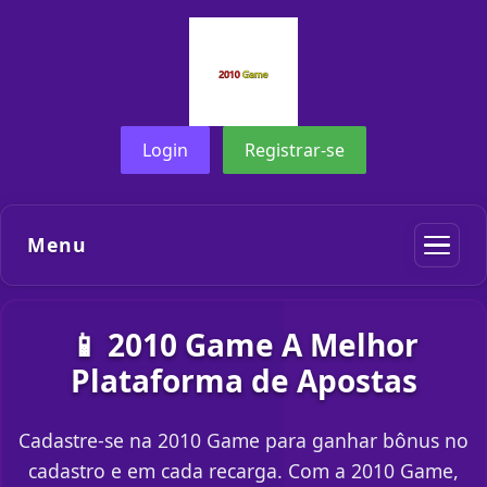
Login
Registrar-se
Menu
📱 2010 Game A Melhor
Plataforma de Apostas
Cadastre-se na 2010 Game para ganhar bônus no
cadastro e em cada recarga. Com a 2010 Game,