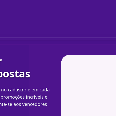
r
postas
 no cadastro e em cada
 promoções incríveis e
unte-se aos vencedores