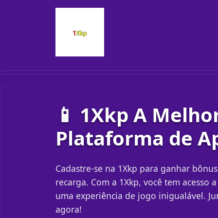
📱 1Xkp A Melho
Plataforma de A
Cadastre-se na 1Xkp para ganhar bônus
recarga. Com a 1Xkp, você tem acesso a
uma experiência de jogo inigualável. J
agora!