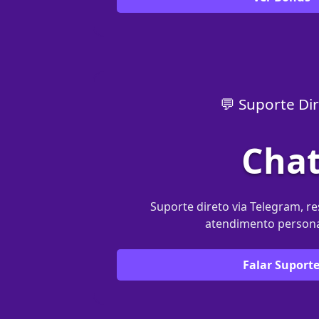
💬 Suporte Di
Cha
Suporte direto via Telegram, r
atendimento persona
Falar Suport