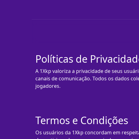
Políticas de Privacida
A 1Xkp valoriza a privacidade de seus usuá
canais de comunicação. Todos os dados cole
jogadores.
Termos e Condições
Os usuários da 1Xkp concordam em respeitar