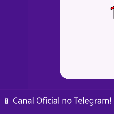
📱 Canal Oficial no Telegram!