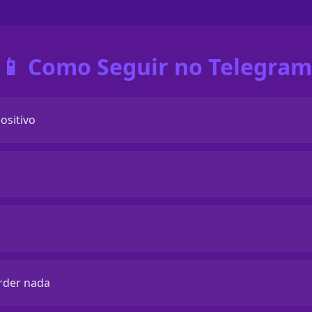
📱 Como Seguir no Telegram
ositivo
erder nada