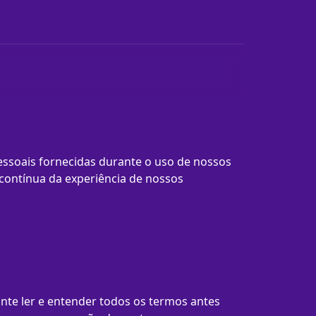
essoais fornecidas durante o uso de nossos
 contínua da experiência de nossos
nte ler e entender todos os termos antes