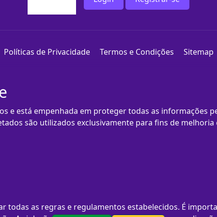
Políticas de Privacidade
Termos e Condições
Sitemap
de
rios e está empenhada em proteger todas as informações p
tados são utilizados exclusivamente para fins de melhoria
 todas as regras e regulamentos estabelecidos. É importa