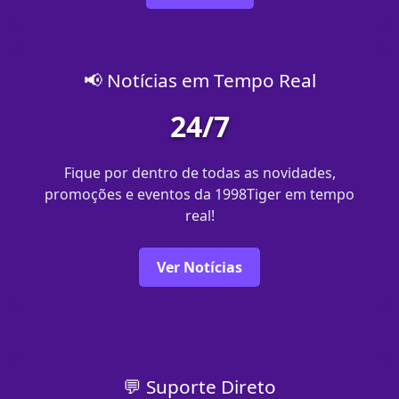
📢 Notícias em Tempo Real
24/7
Fique por dentro de todas as novidades,
promoções e eventos da 1998Tiger em tempo
real!
Ver Notícias
💬 Suporte Direto