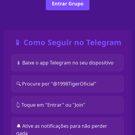
Entrar Grupo
📱 Como Seguir no Telegram
📱 Baixe o app Telegram no seu dispositivo
🔍 Procure por "@1998TigerOficial"
👆 Toque em "Entrar" ou "Join"
🔔 Ative as notificações para não perder
nada