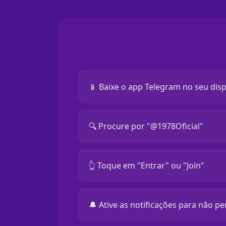
📱 Baixe o app Telegram no seu disp
🔍 Procure por "@1978Oficial"
👆 Toque em "Entrar" ou "Join"
🔔 Ative as notificações para não p