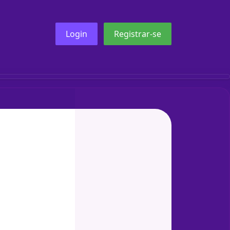
Login
Registrar-se