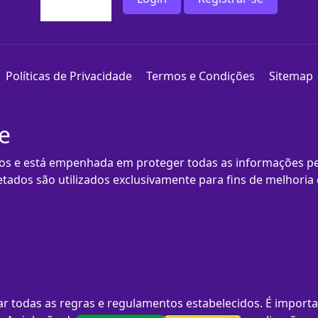
Políticas de Privacidade
Termos e Condições
Sitemap
de
rios e está empenhada em proteger todas as informações p
tados são utilizados exclusivamente para fins de melhoria
 todas as regras e regulamentos estabelecidos. É importa