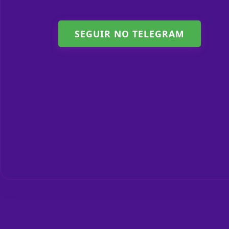
SEGUIR NO TELEGRAM