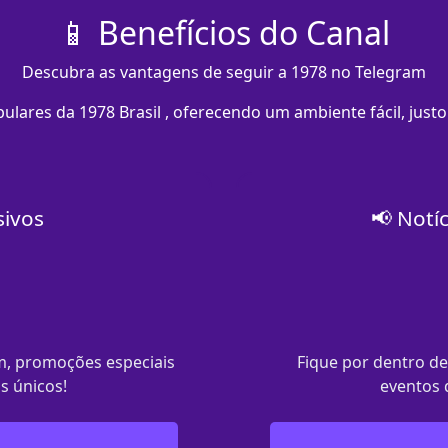
📱 Benefícios do Canal
Descubra as vantagens de seguir a 1978 no Telegram
ares da 1978 Brasil , oferecendo um ambiente fácil, justo
sivos
📢 Notí
m, promoções especiais
Fique por dentro d
s únicos!
eventos 