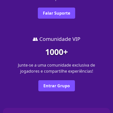
Falar Suporte
👥 Comunidade VIP
1000+
Junte-se a uma comunidade exclusiva de
jogadores e compartilhe experiências!
Entrar Grupo