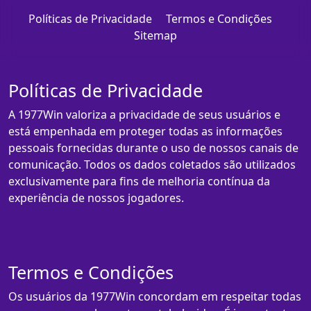
Políticas de Privacidade
Termos e Condições
Sitemap
Políticas de Privacidade
A 1977Win valoriza a privacidade de seus usuários e
está empenhada em proteger todas as informações
pessoais fornecidas durante o uso de nossos canais de
comunicação. Todos os dados coletados são utilizados
exclusivamente para fins de melhoria contínua da
experiência de nossos jogadores.
Termos e Condições
Os usuários da 1977Win concordam em respeitar todas