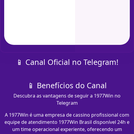
📱 Canal Oficial no Telegram!
📱 Benefícios do Canal
Descubra as vantagens de seguir a 1977Win no
Telegram
A 1977Win é uma empresa de cassino profissional com
equipe de atendimento 1977Win Brasil disponível 24h e
um time operacional experiente, oferecendo um