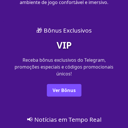
ambiente de jogo confortável e imersivo.
🎁 Bônus Exclusivos
VIP
Receba bônus exclusivos do Telegram,
promoções especiais e códigos promocionais
únicos!
Ver Bônus
📢 Notícias em Tempo Real