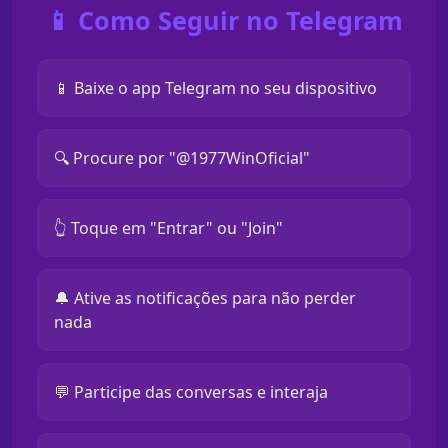
📱 Como Seguir no Telegram
📱 Baixe o app Telegram no seu dispositivo
🔍 Procure por "@1977WinOficial"
👆 Toque em "Entrar" ou "Join"
🔔 Ative as notificações para não perder
nada
💬 Participe das conversas e interaja