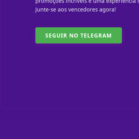
promoções incríveis e uma experiência d
Junte-se aos vencedores agora!
SEGUIR NO TELEGRAM