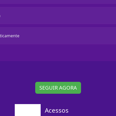
a
aticamente
SEGUIR AGORA
Acessos