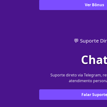
Ver Bônus
💬 Suporte Di
Cha
Suporte direto via Telegram, r
atendimento persona
Falar Suport