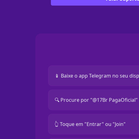
📱 Baixe o app Telegram no seu disp
🔍 Procure por "@17Br PagaOficial"
👆 Toque em "Entrar" ou "Join"