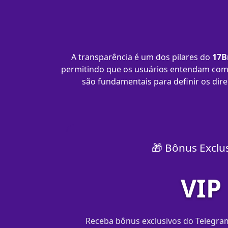
A transparência é um dos pilares do
17B
permitindo que os usuários entendam como 
são fundamentais para definir os dir
🎁 Bônus Exclu
VIP
Receba bônus exclusivos do Telegra