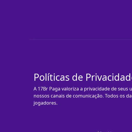
Políticas de Privacida
A 17Br Paga valoriza a privacidade de seus
nossos canais de comunicação. Todos os dad
jogadores.