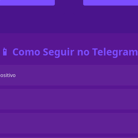
📱 Como Seguir no Telegram
ositivo