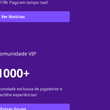
 17Br Paga em tempo real!
Ver Notícias
Comunidade VIP
1000+
unidade exclusiva de jogadores e
rtilhe experiências!
Entrar Grupo