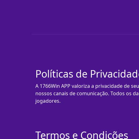
Políticas de Privacida
A 1766Win APP valoriza a privacidade de s
nossos canais de comunicação. Todos os dad
jogadores.
Termos e Condições