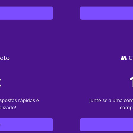
reto
👥 
t
espostas rápidas e
Junte-se a uma com
lizado!
compa
e