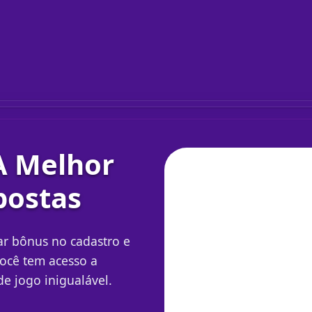
A Melhor
postas
r bônus no cadastro e
ocê tem acesso a
e jogo inigualável.