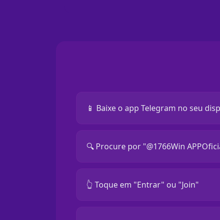
📱 Baixe o app Telegram no seu disp
🔍 Procure por "@1766Win APPOfici
👆 Toque em "Entrar" ou "Join"