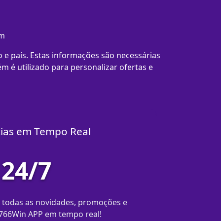
am
 e país. Estas informações são necessárias
m é utilizado para personalizar ofertas e
cias em Tempo Real
24/7
e todas as novidades, promoções e
766Win APP em tempo real!