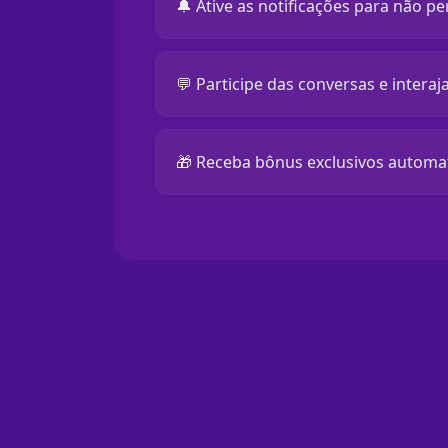
🔔 Ative as notificações para não p
💬 Participe das conversas e interaj
🎁 Receba bônus exclusivos autom