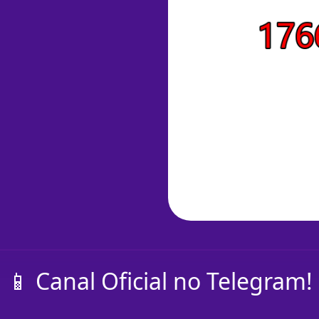
📱 Canal Oficial no Telegram!