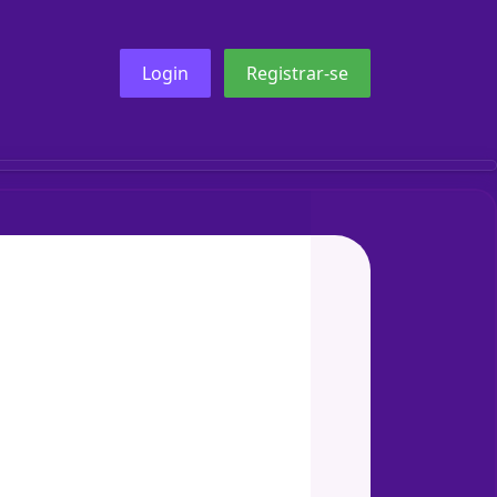
Login
Registrar-se