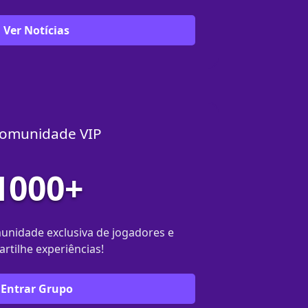
Ver Notícias
Comunidade VIP
1000+
unidade exclusiva de jogadores e
rtilhe experiências!
Entrar Grupo