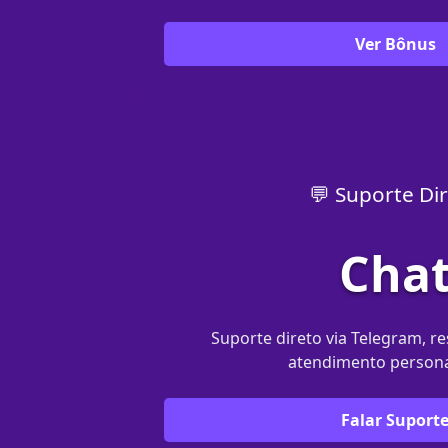
Ver Bônus
💬 Suporte Di
Cha
Suporte direto via Telegram, r
atendimento persona
Falar Suport