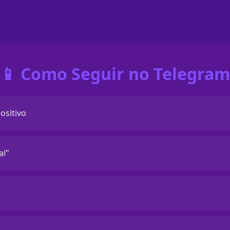
📱 Como Seguir no Telegram
ositivo
al"