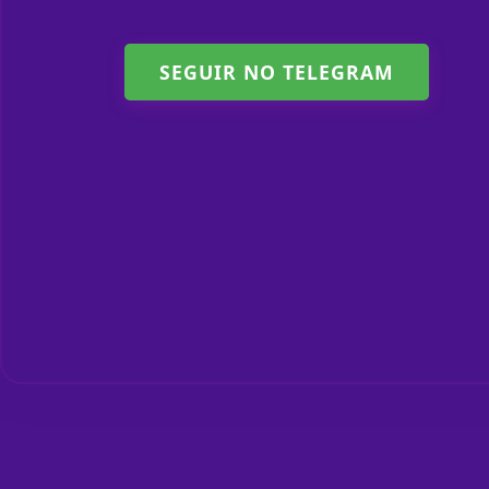
SEGUIR NO TELEGRAM