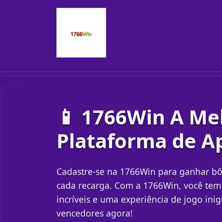
📱 1766Win A Me
Plataforma de A
Cadastre-se na 1766Win para ganhar bô
cada recarga. Com a 1766Win, você tem
incríveis e uma experiência de jogo inig
vencedores agora!