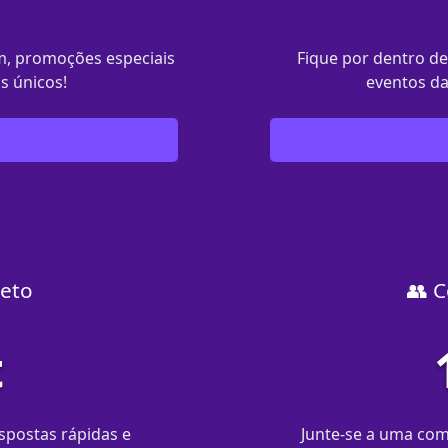
m, promoções especiais
Fique por dentro d
s únicos!
eventos da
reto
👥 
t
espostas rápidas e
Junte-se a uma com