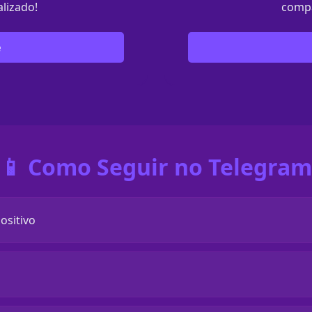
lizado!
compa
e
📱 Como Seguir no Telegram
ositivo