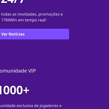
e todas as novidades, promoções e
 1766Win em tempo real!
Ver Notícias
Comunidade VIP
1000+
unidade exclusiva de jogadores e