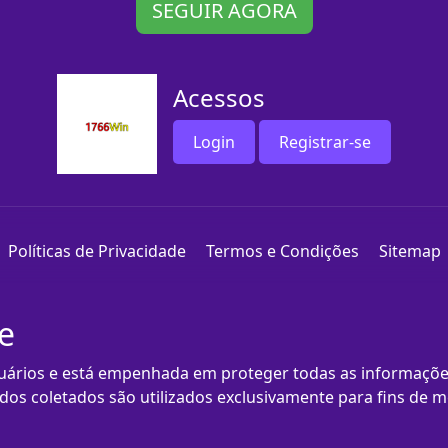
SEGUIR AGORA
Acessos
Login
Registrar-se
Políticas de Privacidade
Termos e Condições
Sitemap
de
suários e está empenhada em proteger todas as informaçõe
os coletados são utilizados exclusivamente para fins de m