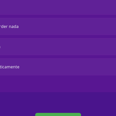
erder nada
a
aticamente