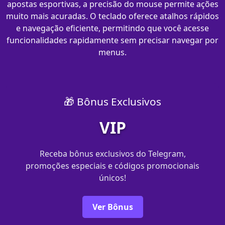
apostas esportivas, a precisão do mouse permite ações
muito mais acuradas. O teclado oferece atalhos rápidos
e navegação eficiente, permitindo que você acesse
funcionalidades rapidamente sem precisar navegar por
menus.
🎁 Bônus Exclusivos
VIP
Receba bônus exclusivos do Telegram,
promoções especiais e códigos promocionais
únicos!
Ver Bônus