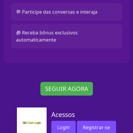
💬 Participe das conversas e interaja
🎁 Receba bônus exclusivos
automaticamente
SEGUIR AGORA
Acessos
Login
Registrar-se