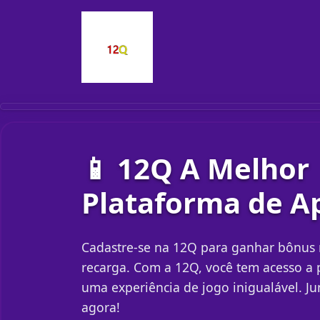
📱 12Q A Melhor
Plataforma de A
Cadastre-se na 12Q para ganhar bônus 
recarga. Com a 12Q, você tem acesso a 
uma experiência de jogo inigualável. J
agora!