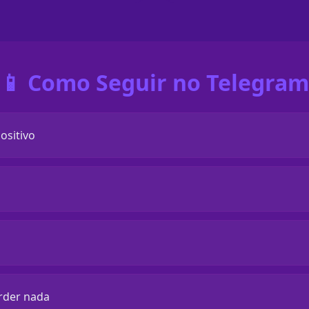
📱 Como Seguir no Telegram
ositivo
erder nada