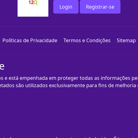
Login
Registrar-se
Políticas de Privacidade
Termos e Condições
Sitemap
de
ios e está empenhada em proteger todas as informações pe
tados são utilizados exclusivamente para fins de melhoria