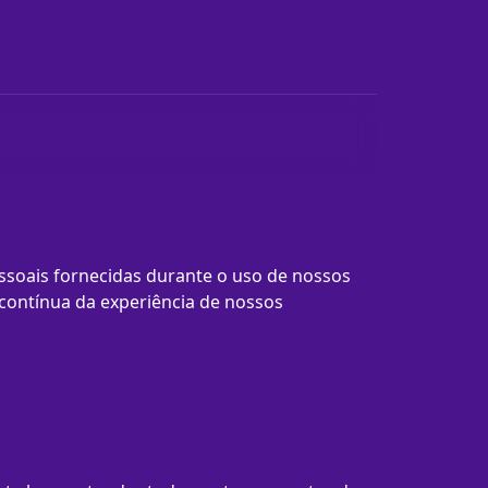
ssoais fornecidas durante o uso de nossos
 contínua da experiência de nossos