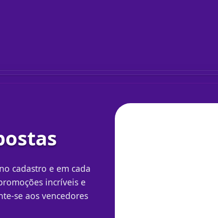
postas
no cadastro e em cada
promoções incríveis e
unte-se aos vencedores