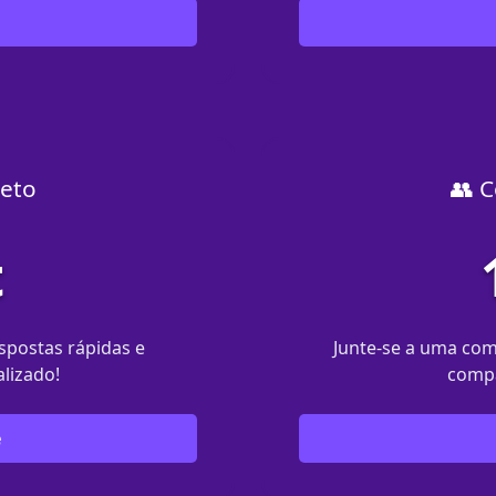
reto
👥 
t
espostas rápidas e
Junte-se a uma com
lizado!
compa
e