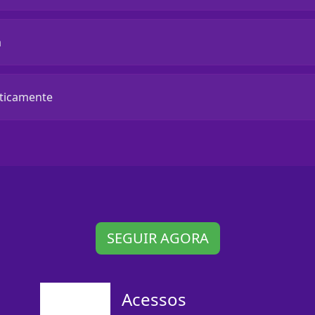
a
aticamente
SEGUIR AGORA
Acessos