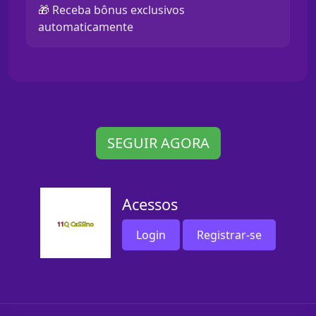
🎁 Receba bônus exclusivos
automaticamente
SEGUIR AGORA
Acessos
Login
Registrar-se