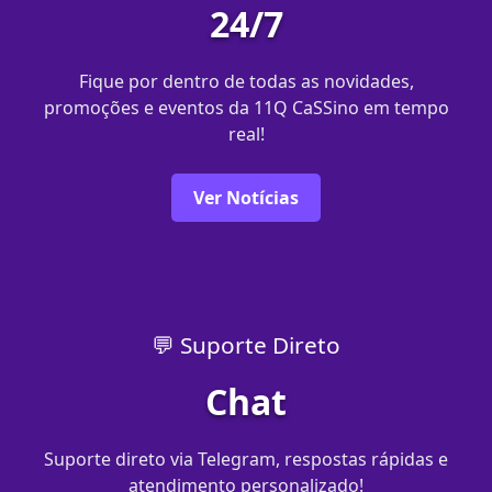
24/7
Fique por dentro de todas as novidades,
promoções e eventos da 11Q CaSSino em tempo
real!
Ver Notícias
💬 Suporte Direto
Chat
Suporte direto via Telegram, respostas rápidas e
atendimento personalizado!