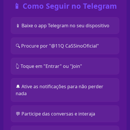
📱 Como Seguir no Telegram
📱 Baixe o app Telegram no seu dispositivo
🔍 Procure por "@11Q CaSSinoOficial"
👆 Toque em "Entrar" ou "Join"
🔔 Ative as notificações para não perder
nada
💬 Participe das conversas e interaja