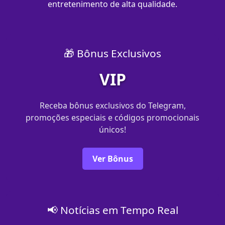
entretenimento de alta qualidade.
🎁 Bônus Exclusivos
VIP
Receba bônus exclusivos do Telegram,
promoções especiais e códigos promocionais
únicos!
Ver Bônus
📢 Notícias em Tempo Real