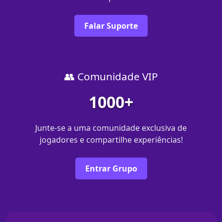
Falar Suporte
👥 Comunidade VIP
1000+
Junte-se a uma comunidade exclusiva de
jogadores e compartilhe experiências!
Entrar Grupo