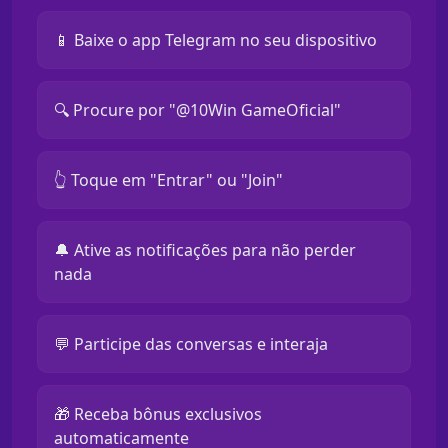
📱 Baixe o app Telegram no seu dispositivo
🔍 Procure por "@10Win GameOficial"
👆 Toque em "Entrar" ou "Join"
🔔 Ative as notificações para não perder
nada
💬 Participe das conversas e interaja
🎁 Receba bônus exclusivos
automaticamente