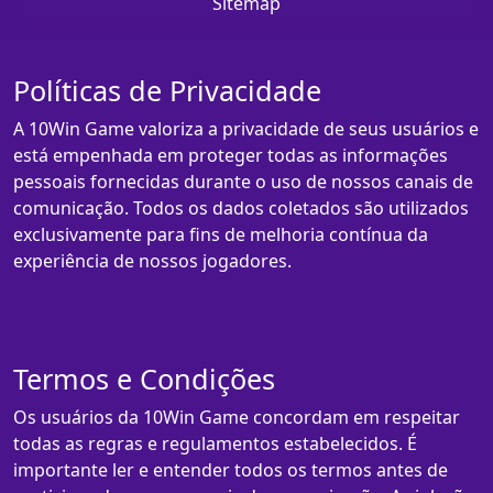
Sitemap
Políticas de Privacidade
A 10Win Game valoriza a privacidade de seus usuários e
está empenhada em proteger todas as informações
pessoais fornecidas durante o uso de nossos canais de
comunicação. Todos os dados coletados são utilizados
exclusivamente para fins de melhoria contínua da
experiência de nossos jogadores.
Termos e Condições
Os usuários da 10Win Game concordam em respeitar
todas as regras e regulamentos estabelecidos. É
importante ler e entender todos os termos antes de