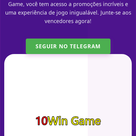
Game, você tem acesso a promoções incríveis e
uma experiência de jogo inigualável. Junte-se aos
vencedores agora!
SEGUIR NO TELEGRAM