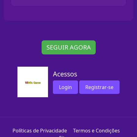
SEGUIR AGORA
Acessos
Login
Registrar-se
Políticas de Privacidade
Termos e Condições