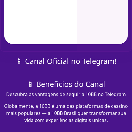
📱 Canal Oficial no Telegram!
📱 Benefícios do Canal
Descubra as vantagens de seguir a 10BB no Telegram
Globalmente, a 10BB é uma das plataformas de cassino
mais populares — a 10BB Brasil quer transformar sua
vida com experiências digitais únicas.