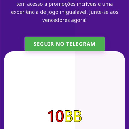
tem acesso a promoções incríveis e uma
experiência de jogo inigualável. Junte-se aos
vencedores agora!
SEGUIR NO TELEGRAM