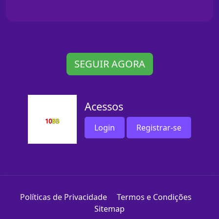
SEGUIR AGORA
Acessos
Login
Registrar-se
Políticas de Privacidade
Termos e Condições
Sitemap