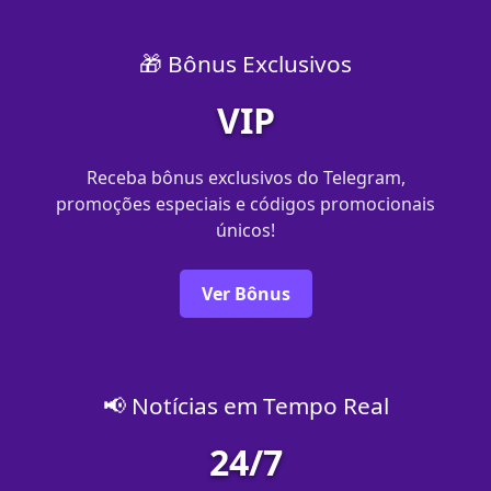
🎁 Bônus Exclusivos
VIP
Receba bônus exclusivos do Telegram,
promoções especiais e códigos promocionais
únicos!
Ver Bônus
📢 Notícias em Tempo Real
24/7