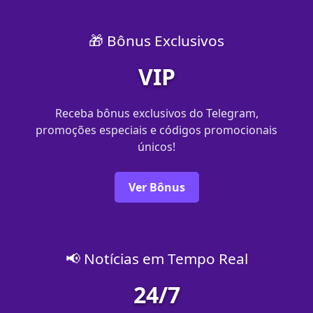
🎁 Bônus Exclusivos
VIP
Receba bônus exclusivos do Telegram,
promoções especiais e códigos promocionais
únicos!
Ver Bônus
📢 Notícias em Tempo Real
24/7