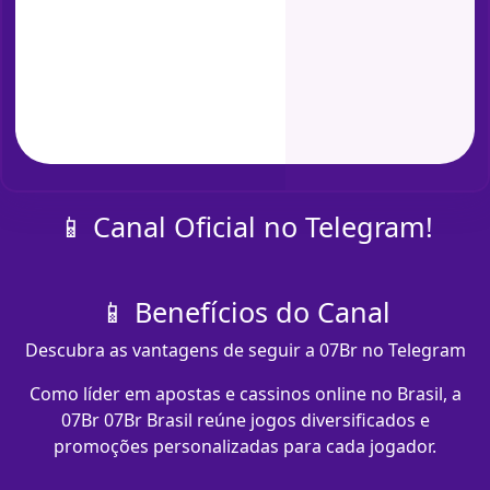
📱 Canal Oficial no Telegram!
📱 Benefícios do Canal
Descubra as vantagens de seguir a 07Br no Telegram
Como líder em apostas e cassinos online no Brasil, a
07Br 07Br Brasil reúne jogos diversificados e
promoções personalizadas para cada jogador.