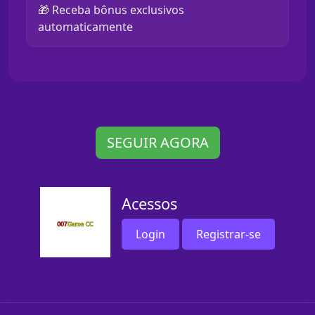
🎁 Receba bônus exclusivos
automaticamente
SEGUIR AGORA
Acessos
Login
Registrar-se