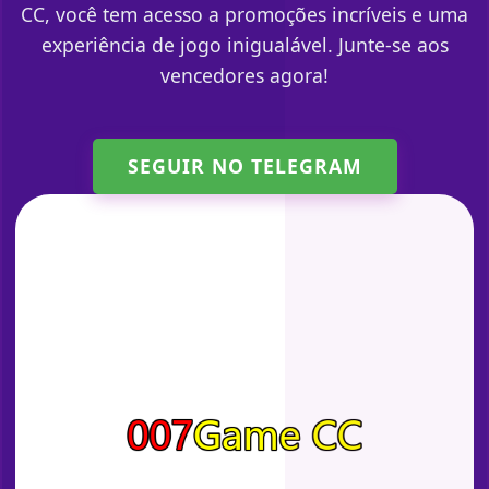
CC, você tem acesso a promoções incríveis e uma
experiência de jogo inigualável. Junte-se aos
vencedores agora!
SEGUIR NO TELEGRAM