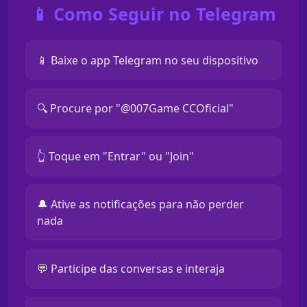
📱 Como Seguir no Telegram
📱 Baixe o app Telegram no seu dispositivo
🔍 Procure por "@007Game CCOficial"
👆 Toque em "Entrar" ou "Join"
🔔 Ative as notificações para não perder
nada
💬 Participe das conversas e interaja