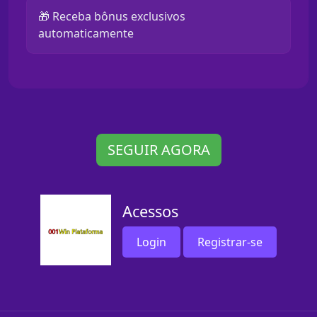
🎁 Receba bônus exclusivos
automaticamente
SEGUIR AGORA
Acessos
Login
Registrar-se