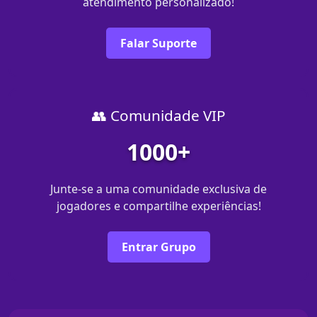
atendimento personalizado!
Falar Suporte
👥 Comunidade VIP
1000+
Junte-se a uma comunidade exclusiva de
jogadores e compartilhe experiências!
Entrar Grupo